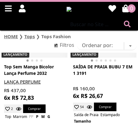
0
HOME
❯
Tops
❯
Tops Fashion
Filtros
LANÇAMENTO
LANÇAMENTO
Top Sem Manga Bicolor
SAÍDA DE PRAIA BUBU 7 EM
Lança Perfume 2032
1 3191
LANÇA PERFUME
R$ 160,00
R$ 437,00
6x R$ 26,67
6x R$ 72,83
Comprar
54
Comprar
2
Saída de Praia
Estampado
Top
Marrom
PP
P
M
G
Tamanho