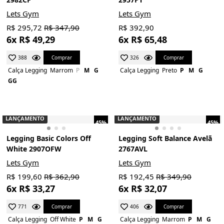
Lets Gym
Lets Gym
R$ 295,72
R$ 347,90
R$ 392,90
6x R$ 49,29
6x R$ 65,48
Comprar
Comprar
388
326
Calça Legging
Marrom
P
M
G
Calça Legging
Preto
P
M
G
GG
LANÇAMENTO
LANÇAMENTO
45%
45%
Legging Basic Colors Off
Legging Soft Balance Avelã
White 2907OFW
2767AVL
Lets Gym
Lets Gym
R$ 199,60
R$ 362,90
R$ 192,45
R$ 349,90
6x R$ 33,27
6x R$ 32,07
Comprar
Comprar
771
406
Calça Legging
Off White
P
M
G
Calça Legging
Marrom
P
M
G