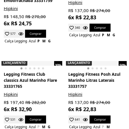
Emborrachada 33331759
Hipkini
Hipkini
R$ 137,00
R$ 274,00
R$ 148,50
R$ 270,00
6x R$ 22,83
6x R$ 24,75
Comprar
340
Comprar
577
Calça Legging
Azul
P
M
G
Calça Legging
Azul
P
M
G
LANÇAMENTO
LANÇAMENTO
30%
50%
Legging Fitness Club
Legging Fitness Posh Azul
classics Azul Marinho Flare
Marinho Litras Laterais
33331765
33331757
Hipkini
Hipkini
R$ 197,40
R$ 282,00
R$ 137,00
R$ 274,00
6x R$ 32,90
6x R$ 22,83
Comprar
Comprar
531
641
Calça Legging
Azul
P
M
G
Calça Legging
Azul
P
M