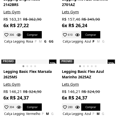
2142BRS
2701AZ
Lets Gym
Lets Gym
R$ 163,31
R$ 362,90
R$ 157,46
R$ 349,90
6x R$ 27,22
6x R$ 26,24
Comprar
Comprar
306
610
Calça Legging
Rosa
P
M
G
GG
Calça Legging
Azul
P
M
G
PROMO
PROMO
55%
55%
Legging Basic Flex Marsala
Legging Basic Flex Azul
2625MS
Marinho 2625AZ
Lets Gym
Lets Gym
R$ 146,21
R$ 324,90
R$ 146,21
R$ 324,90
6x R$ 24,37
6x R$ 24,37
Comprar
Comprar
304
280
Calça Legging
Vermelho
P
M
G
Calça Legging
Azul
P
M
G