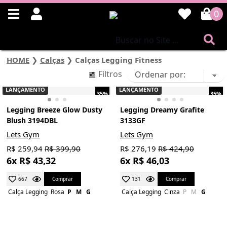
0
HOME
❯
Calças
❯
Calças Legging Fitness
Filtros
LANÇAMENTO
LANÇAMENTO
35%
35%
Legging Breeze Glow Dusty
Legging Dreamy Grafite
Blush 3194DBL
3133GF
Lets Gym
Lets Gym
R$ 259,94
R$ 399,90
R$ 276,19
R$ 424,90
6x R$ 43,32
6x R$ 46,03
Comprar
Comprar
667
131
Calça Legging
Rosa
P
M
G
Calça Legging
Cinza
P
M
G