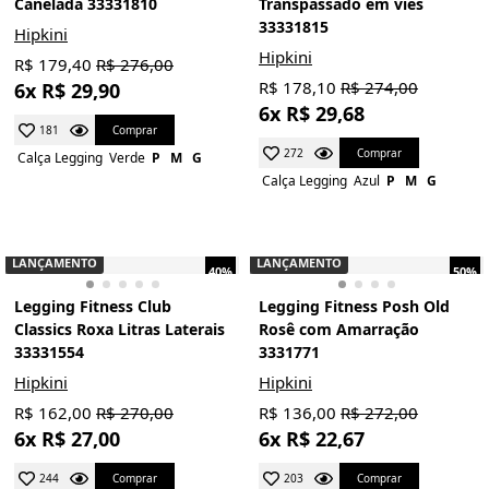
Canelada 33331810
Transpassado em viés
33331815
Hipkini
Hipkini
R$ 179,40
R$ 276,00
R$ 178,10
R$ 274,00
6x R$ 29,90
6x R$ 29,68
Comprar
181
Comprar
272
Calça Legging
Verde
P
M
G
Calça Legging
Azul
P
M
G
LANÇAMENTO
LANÇAMENTO
40%
50%
Legging Fitness Club
Legging Fitness Posh Old
Classics Roxa Litras Laterais
Rosê com Amarração
33331554
3331771
Hipkini
Hipkini
R$ 162,00
R$ 270,00
R$ 136,00
R$ 272,00
6x R$ 27,00
6x R$ 22,67
Comprar
Comprar
244
203