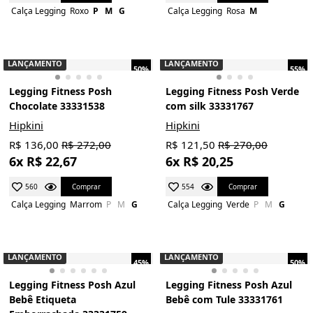
Calça Legging
Roxo
P
M
G
Calça Legging
Rosa
M
LANÇAMENTO
LANÇAMENTO
50%
55%
Legging Fitness Posh
Legging Fitness Posh Verde
Chocolate 33331538
com silk 33331767
Hipkini
Hipkini
R$ 136,00
R$ 272,00
R$ 121,50
R$ 270,00
6x R$ 22,67
6x R$ 20,25
Comprar
Comprar
560
554
Calça Legging
Marrom
P
M
G
Calça Legging
Verde
P
M
G
LANÇAMENTO
LANÇAMENTO
45%
50%
Legging Fitness Posh Azul
Legging Fitness Posh Azul
Bebê Etiqueta
Bebê com Tule 33331761