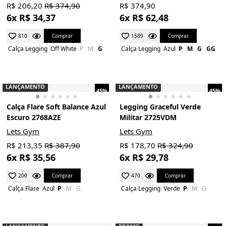
R$ 206,20
R$ 374,90
R$ 374,90
6x R$ 34,37
6x R$ 62,48
Comprar
Comprar
810
1589
Calça Legging
Off White
P
M
G
Calça Legging
Azul
P
M
G
GG
LANÇAMENTO
LANÇAMENTO
45%
45%
Calça Flare Soft Balance Azul
Legging Graceful Verde
Escuro 2768AZE
Militar 2725VDM
Lets Gym
Lets Gym
R$ 213,35
R$ 387,90
R$ 178,70
R$ 324,90
6x R$ 35,56
6x R$ 29,78
Comprar
Comprar
200
470
Calça Flare
Azul
P
M
G
Calça Legging
Verde
P
M
G