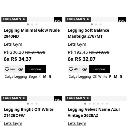
LANÇAMENTO
LANÇAMENTO
45%
45%
Legging Minimal Glow Nude
Legging Soft Balance
2840ND
Manteiga 2767MT
Lets Gym
Lets Gym
R$ 206,20
R$ 374,90
R$ 192,45
R$ 349,90
6x R$ 34,37
6x R$ 32,07
Comprar
Comprar
647
400
Calça Legging
Bege
P
M
G
Calça Legging
Off White
P
M
G
LANÇAMENTO
LANÇAMENTO
45%
Legging Bright Off White
Legging Velvet Name Azul
2142BOFW
Vintage 2628AZ
Lets Gym
Lets Gym