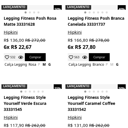
LANÇAMENTO
LANÇAMENTO
50%
40%
Legging Fitness Posh Rosa
Legging Fitness Posh Branca
Matte 33331628
Canelada 33331737
Hipkini
Hipkini
R$ 136,00
R$ 272,00
R$ 166,80
R$ 278,00
6x R$ 22,67
6x R$ 27,80
Comprar
Comprar
532
563
Calça Legging
Rosa
P
M
G
Calça Legging
Branco
P
M
G
LANÇAMENTO
LANÇAMENTO
55%
50%
Legging Fitness Style
Legging Fitness Style
Yourself Verde Escura
Yourself Caramel Coffee
33331545
33331542
Hipkini
Hipkini
R$ 117,90
R$ 262,00
R$ 131,00
R$ 262,00