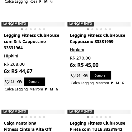
Calça Legging
Rosa
P
M
G
LANÇAMENTO
LANÇAMENTO
Legging Fitness ClubHouse
Legging Fitness ClubHouse
com Silk Cappuccino
Cappuccino 33331959
33331964
Hipkini
Hipkini
R$ 270,00
R$ 268,00
6x R$ 45,00
6x R$ 44,67
Comprar
34
Comprar
28
Calça Legging
Marrom
P
M
G
Calça Legging
Marrom
P
M
G
LANÇAMENTO
LANÇAMENTO
Calça Pantalona
Legging Fitness ClubHouse
Fitness Cintura Alta Off
Preta com TULE 33331942