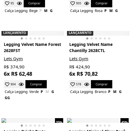
Comprar
Comprar
95
905
Calça Legging
Bege
P
M
G
Calça Legging
Rosa
P
M
G
LANÇAMENTO
LANÇAMENTO
Legging Velvet Name Forest
Legging Velvet Name
2628FST
Chantilly 2628CTL
Lets Gym
Lets Gym
R$ 374,90
R$ 424,90
6x R$ 62,48
6x R$ 70,82
Comprar
Comprar
904
578
Calça Legging
Verde
P
M
G
Calça Legging
Branco
P
M
G
GG
35%
45%