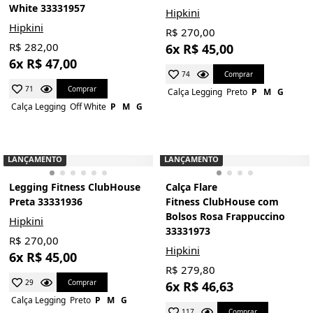
White 33331957
Hipkini
Hipkini
R$ 270,00
R$ 282,00
6x R$ 45,00
6x R$ 47,00
Comprar
74
Comprar
71
Calça Legging
Preto
P
M
G
Calça Legging
Off White
P
M
G
LANÇAMENTO
LANÇAMENTO
Legging Fitness ClubHouse
Calça Flare
Preta 33331936
Fitness ClubHouse com
Bolsos Rosa Frappuccino
Hipkini
33331973
R$ 270,00
Hipkini
6x R$ 45,00
R$ 279,80
Comprar
29
6x R$ 46,63
Calça Legging
Preto
P
M
G
Comprar
117