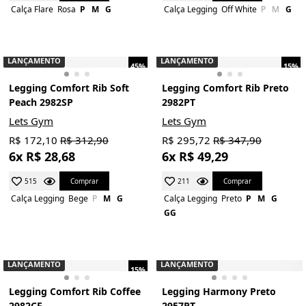
Calça Flare
Rosa
P
M
G
Calça Legging
Off White
P
M
G
LANÇAMENTO
LANÇAMENTO
45%
15%
Legging Comfort Rib Soft
Legging Comfort Rib Preto
Peach 2982SP
2982PT
Lets Gym
Lets Gym
R$ 172,10
R$ 312,90
R$ 295,72
R$ 347,90
6x R$ 28,68
6x R$ 49,29
Comprar
Comprar
515
211
Calça Legging
Bege
P
M
G
Calça Legging
Preto
P
M
G
GG
LANÇAMENTO
LANÇAMENTO
15%
Legging Comfort Rib Coffee
Legging Harmony Preto
2982CF
2957PT