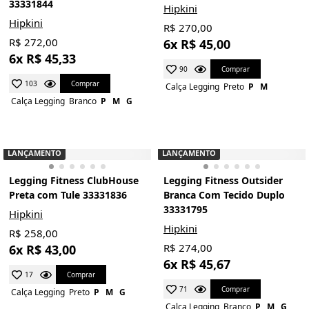
33331844
Hipkini
Hipkini
R$ 270,00
R$ 272,00
6x R$ 45,00
6x R$ 45,33
Comprar
90
Comprar
103
Calça Legging
Preto
P
M
Calça Legging
Branco
P
M
G
LANÇAMENTO
LANÇAMENTO
Legging Fitness ClubHouse
Legging Fitness Outsider
Preta com Tule 33331836
Branca Com Tecido Duplo
33331795
Hipkini
Hipkini
R$ 258,00
R$ 274,00
6x R$ 43,00
6x R$ 45,67
Comprar
17
Comprar
71
Calça Legging
Preto
P
M
G
Calça Legging
Branco
P
M
G