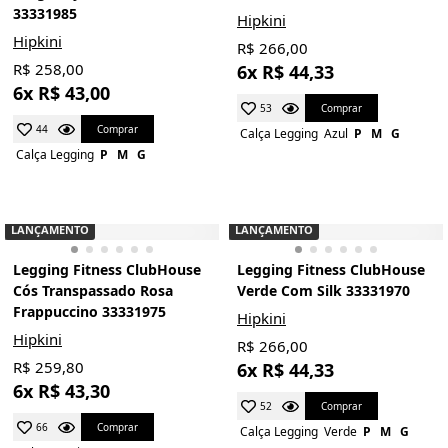
33331985
Hipkini
Hipkini
R$ 266,00
R$ 258,00
6x R$ 44,33
6x R$ 43,00
Comprar
53
Comprar
44
Calça Legging
Azul
P
M
G
Calça Legging
P
M
G
LANÇAMENTO
LANÇAMENTO
Legging Fitness ClubHouse
Legging Fitness ClubHouse
Cós Transpassado Rosa
Verde Com Silk 33331970
Frappuccino 33331975
Hipkini
Hipkini
R$ 266,00
R$ 259,80
6x R$ 44,33
6x R$ 43,30
Comprar
52
Comprar
66
Calça Legging
Verde
P
M
G