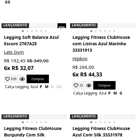
GG
LANÇAMENTO
LANÇAMENTO
45%
Legging Soft Balance Azul
Legging Fitness ClubHouse
Escuro 2767AZE
com Listras Azul Marinho
33331913
Lets Gym
Hipkini
R$ 192,45
R$ 349,90
R$ 266,00
6x R$ 32,07
6x R$ 44,33
Comprar
639
Comprar
25
Calça Legging
Azul
P
M
G
GG
Calça Legging
Azul
P
M
G
LANÇAMENTO
LANÇAMENTO
Legging Fitness ClubHouse
Legging Fitness ClubHouse
Burgundy Com Silk
Azul Com Silk 33331978