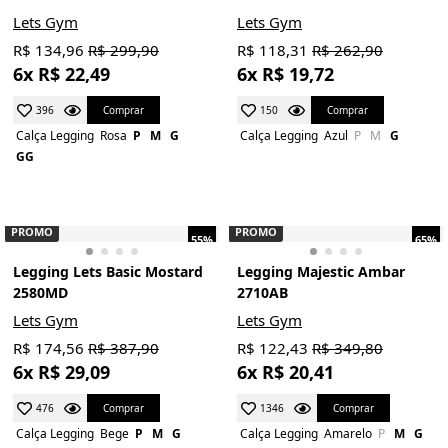
Lets Gym
Lets Gym
R$ 134,96
R$ 299,90
R$ 118,31
R$ 262,90
6x R$ 22,49
6x R$ 19,72
Comprar
Comprar
396
150
Calça Legging
Rosa
P
M
G
Calça Legging
Azul
P
M
G
GG
PROMO
PROMO
55%
65%
Legging Lets Basic Mostard
Legging Majestic Ambar
2580MD
2710AB
Lets Gym
Lets Gym
R$ 174,56
R$ 387,90
R$ 122,43
R$ 349,80
6x R$ 29,09
6x R$ 20,41
Comprar
Comprar
476
1346
Calça Legging
Bege
P
M
G
Calça Legging
Amarelo
P
M
G