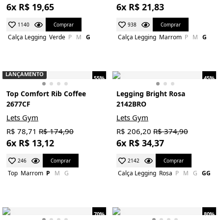
6x R$ 19,65
6x R$ 21,83
Comprar
Comprar
1140
938
Calça Legging
Verde
P
M
G
Calça Legging
Marrom
P
M
G
LANÇAMENTO
55%
45%
Top Comfort Rib Coffee
Legging Bright Rosa
2677CF
2142BRO
Lets Gym
Lets Gym
R$ 78,71
R$ 174,90
R$ 206,20
R$ 374,90
6x R$ 13,12
6x R$ 34,37
Comprar
Comprar
246
2142
Top
Marrom
P
M
G
Calça Legging
Rosa
P
M
G
GG
70%
80%