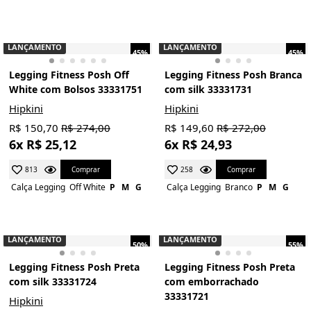
LANÇAMENTO
LANÇAMENTO
45%
45%
Legging Fitness Posh Off
Legging Fitness Posh Branca
White com Bolsos 33331751
com silk 33331731
Hipkini
Hipkini
R$ 150,70
R$ 274,00
R$ 149,60
R$ 272,00
6x R$ 25,12
6x R$ 24,93
Comprar
Comprar
813
258
Calça Legging
Off White
P
M
G
Calça Legging
Branco
P
M
G
LANÇAMENTO
LANÇAMENTO
50%
55%
Legging Fitness Posh Preta
Legging Fitness Posh Preta
com silk 33331724
com emborrachado
33331721
Hipkini