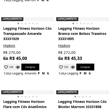
Calça Legging
Marrom
P
M
G
LANÇAMENTO
LANÇAMENTO
Legging Fitness Horizon Cós
Legging Fitness Horizon
Transpassado Amarela
Branca com Bolsos Traseiros
33331929
33331895
Hipkini
Hipkini
R$ 270,00
R$ 272,00
6x R$ 45,00
6x R$ 45,33
Comprar
Comprar
144
103
Calça Legging
Amarelo
P
M
G
Calça Legging
P
M
G
LANÇAMENTO
LANÇAMENTO
Legging Fitness Horizon
Legging Fitness Horizon Cós
Flare com Cós Anatômico
Bicolor Marrom 33331808