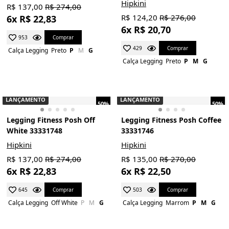
Hipkini
R$ 137,00
R$ 274,00
R$ 124,20
R$ 276,00
6x R$ 22,83
6x R$ 20,70
Comprar
953
Comprar
429
Calça Legging
Preto
P
M
G
Calça Legging
Preto
P
M
G
LANÇAMENTO
LANÇAMENTO
50%
50%
Legging Fitness Posh Off
Legging Fitness Posh Coffee
White 33331748
33331746
Hipkini
Hipkini
R$ 137,00
R$ 274,00
R$ 135,00
R$ 270,00
6x R$ 22,83
6x R$ 22,50
Comprar
Comprar
645
503
Calça Legging
Off White
P
M
G
Calça Legging
Marrom
P
M
G