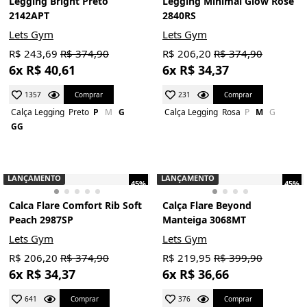
Legging Bright Preto
Legging Minimal Glow Rosê
2142APT
2840RS
Lets Gym
Lets Gym
R$ 243,69
R$ 374,90
R$ 206,20
R$ 374,90
6x R$ 40,61
6x R$ 34,37
Comprar
Comprar
1357
231
Calça Legging
Preto
P
M
G
Calça Legging
Rosa
P
M
G
GG
LANÇAMENTO
LANÇAMENTO
45%
45%
Calca Flare Comfort Rib Soft
Calça Flare Beyond
Peach 2987SP
Manteiga 3068MT
Lets Gym
Lets Gym
R$ 206,20
R$ 374,90
R$ 219,95
R$ 399,90
6x R$ 34,37
6x R$ 36,66
Comprar
Comprar
641
376