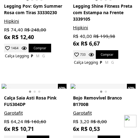
Legging Pov: Gym Summer
Legging Shine Fitness Preta
Rosa com Tiras 33330230
com Estampa na Frente
3339105
Hipkini
Hipkini
R$ 74,40
R$ 248,00
R$ 40,00
R$ 199,98
6x R$ 12,40
6x R$ 6,67
Comprar
1464
Comprar
733
Calça Legging
P
M
G
Calça Legging
P
M
G
60%
60%
Calça Saia Asti Rosa Pink
Bojo Removível Branco
FUS304DP
B1700B
Garotafit
Garotafit
R$ 64,24
R$ 160,60
R$ 3,20
R$ 8,00
6x R$ 10,71
6x R$ 0,53