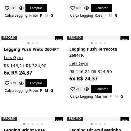
Comprar
Comprar
231
435
Calça Legging
Preto
P
M
G
Calça Legging
Rosa
P
M
G
PROMO
PROMO
55%
55%
Legging Push Terracota
Legging Push Preto 2604PT
2604TR
Lets Gym
Lets Gym
R$ 146,21
R$ 324,90
R$ 146,21
R$ 324,90
6x R$ 24,37
6x R$ 24,37
Comprar
779
Comprar
212
Calça Legging
Preto
P
M
G
Calça Legging
Marrom
P
M
G
PROMO
PROMO
55%
55%
Legging Bright Rose
Legging Hit Azul Marinho