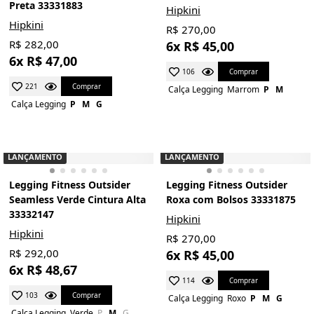
Preta 33331883
Hipkini
Hipkini
R$ 270,00
R$ 282,00
6x R$ 45,00
6x R$ 47,00
Comprar
106
Comprar
221
Calça Legging
Marrom
P
M
Calça Legging
P
M
G
LANÇAMENTO
LANÇAMENTO
Legging Fitness Outsider
Legging Fitness Outsider
Seamless Verde Cintura Alta
Roxa com Bolsos 33331875
33332147
Hipkini
Hipkini
R$ 270,00
R$ 292,00
6x R$ 45,00
6x R$ 48,67
Comprar
114
Comprar
103
Calça Legging
Roxo
P
M
G
Calça Legging
Verde
P
M
G