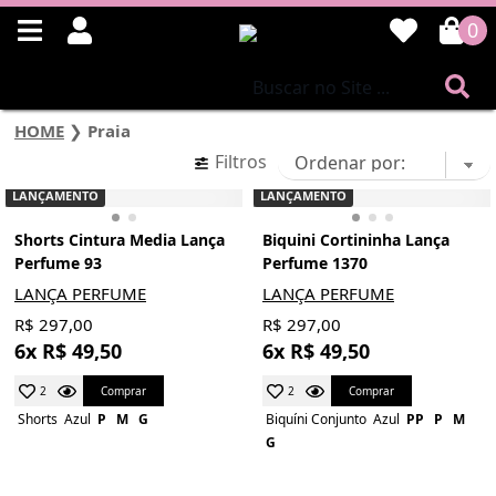
0
HOME
❯
Praia
Filtros
LANÇAMENTO
LANÇAMENTO
Shorts Cintura Media Lança
Biquini Cortininha Lança
Perfume 93
Perfume 1370
LANÇA PERFUME
LANÇA PERFUME
R$ 297,00
R$ 297,00
6x R$ 49,50
6x R$ 49,50
Comprar
Comprar
2
2
Shorts
Azul
P
M
G
Biquíni Conjunto
Azul
PP
P
M
G