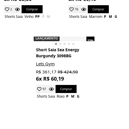
Comprar
Comprar
2
76
Shorts Saia
Vinho
PP
P
M
Shorts Saia
Marrom
P
M
G
LANÇAMENTO
15%
Short Saia Sea Energy
Burgundy 3098BG
Lets Gym
R$ 361,17
R$ 424,90
6x R$ 60,19
Comprar
97
Shorts Saia
Roxo
P
M
G