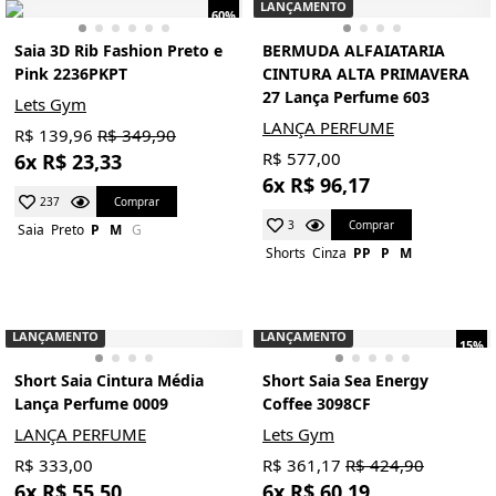
LANÇAMENTO
60%
Saia 3D Rib Fashion Preto e
BERMUDA ALFAIATARIA
Pink 2236PKPT
CINTURA ALTA PRIMAVERA
27 Lança Perfume 603
Lets Gym
LANÇA PERFUME
R$ 139,96
R$ 349,90
R$ 577,00
6x R$ 23,33
6x R$ 96,17
Comprar
237
Comprar
3
Saia
Preto
P
M
G
Shorts
Cinza
PP
P
M
LANÇAMENTO
LANÇAMENTO
15%
Short Saia Cintura Média
Short Saia Sea Energy
Lança Perfume 0009
Coffee 3098CF
LANÇA PERFUME
Lets Gym
R$ 333,00
R$ 361,17
R$ 424,90
6x R$ 55,50
6x R$ 60,19