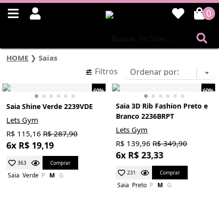
0
HOME
❯
Saias
Filtros
60%
60%
Saia 3D Rib Fashion Preto e
Saia Shine Verde 2239VDE
Branco 2236BRPT
Lets Gym
Lets Gym
R$ 115,16
R$ 287,90
R$ 139,96
R$ 349,90
6x R$ 19,19
6x R$ 23,33
Comprar
363
Comprar
231
Saia
Verde
P
M
G
Saia
Preto
P
M
G