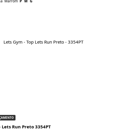
sa
Marrom
P
M
G
ÇAMENTO
 Lets Run Preto 3354PT