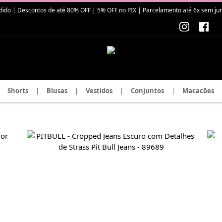
| Descontos de até 80% OFF | 5% OFF no PIX | Parcelamento até 6x sem juros
Shorts
|
Blusas
|
Vestidos
|
Conjuntos
|
Macacões