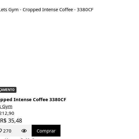
ÇAMENTO
pped Intense Coffee 3380CF
s Gym
212,90
 R$ 35,48
270
Comprar