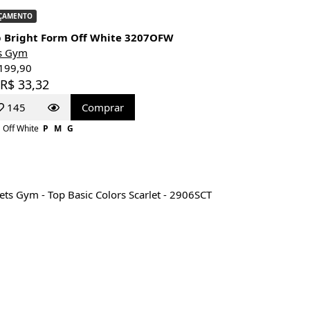
ÇAMENTO
p Bright Form Off White 3207OFW
s Gym
199,90
 R$ 33,32
145
Comprar
Off White
P
M
G