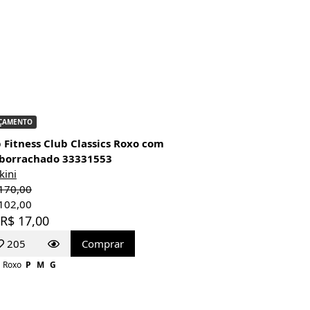
ÇAMENTO
 Fitness Club Classics Roxo com
borrachado 33331553
kini
170,00
102,00
 R$ 17,00
205
Comprar
Roxo
P
M
G