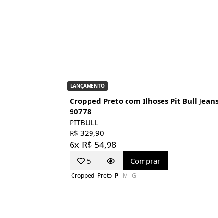
LANÇAMENTO
Cropped Preto com Ilhoses Pit Bull Jean
90778
PITBULL
R$ 329,90
6x R$ 54,98
5
Comprar
Cropped
Preto
P
M
G