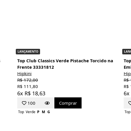
LANÇAMENTO
LAN
s
Top Club Classics Verde Pistache Torcido na
Top
Frente 33331812
Em
Hipkini
Hip
R$ 172,00
R$ 
R$ 111,80
R$ 
6x R$ 18,63
6x
100
Comprar
Top
Verde
P
M
G
Top