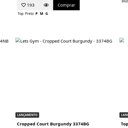
Blu
193
Comprar
Top
Preto
P
M
G
LANÇAMENTO
LAN
Cropped Court Burgundy 3374BG
Top