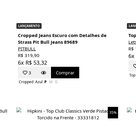
LANÇAMENTO
LAN
Cropped Jeans Escuro com Detalhes de
Top
Strass Pit Bull Jeans 89689
Let
PITBULL
R$ 
R$ 319,90
6x
6x R$ 53,32
3
Comprar
Top
Cropped
Azul
P
M
G
35%