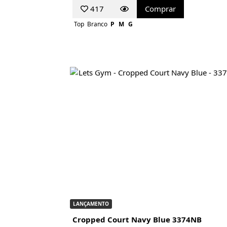
417
Comprar
Top
Branco
P
M
G
LANÇAMENTO
Cropped Court Navy Blue 3374NB