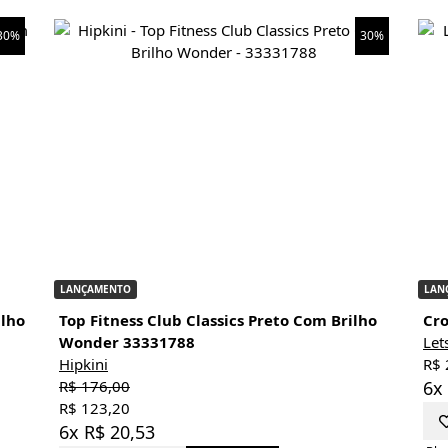
30%
30%
LANÇAMENTO
LAN
ilho
Top Fitness Club Classics Preto Com Brilho
Cro
Wonder 33331788
Let
Hipkini
R$ 
R$ 176,00
6x
R$ 123,20
6x R$ 20,53