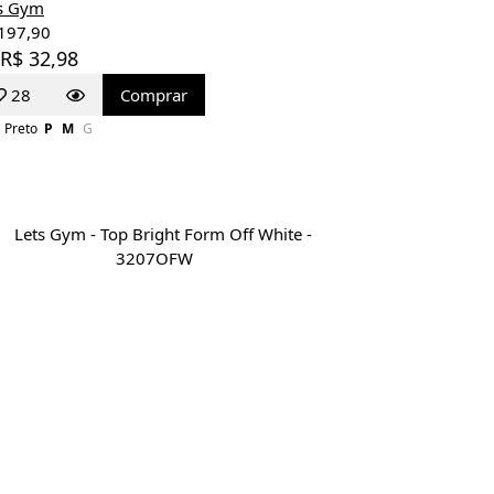
s Gym
197,90
 R$ 32,98
28
Comprar
Preto
P
M
G