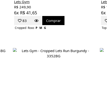
Lets Gym
Let
R$ 249,90
R$ 
6x R$ 41,65
6x
83
Comprar
Cropped
Roxo
P
M
G
Top