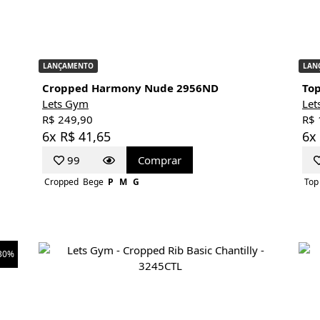
LANÇAMENTO
LAN
Cropped Harmony Nude 2956ND
Top
Lets Gym
Let
R$ 249,90
R$ 
6x R$ 41,65
6x
99
Comprar
Cropped
Bege
P
M
G
Top
30%