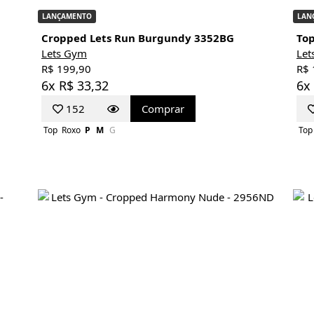
LANÇAMENTO
LAN
Cropped Lets Run Burgundy 3352BG
To
Lets Gym
Let
R$ 199,90
R$ 
6x R$ 33,32
6x
152
Comprar
Top
Roxo
P
M
G
Top