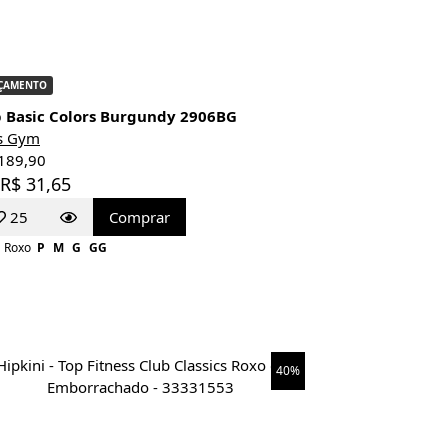
ÇAMENTO
 Basic Colors Burgundy 2906BG
s Gym
189,90
 R$ 31,65
25
Comprar
Roxo
P
M
G
GG
40%