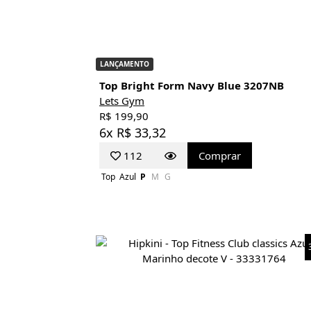
LANÇAMENTO
Top Bright Form Navy Blue 3207NB
Lets Gym
R$ 199,90
6x R$ 33,32
112
Comprar
Top
Azul
P
M
G