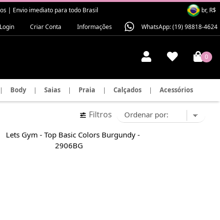
 | Envio imediato para todo Brasil
br, R$
Login
Criar Conta
Informações
WhatsApp: (19) 98818-4624
0
|
Body
|
Saias
|
Praia
|
Calçados
|
Acessórios
Filtros