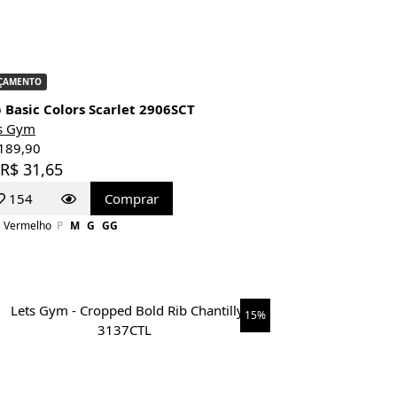
ÇAMENTO
 Basic Colors Scarlet 2906SCT
s Gym
189,90
 R$ 31,65
154
Comprar
Vermelho
P
M
G
GG
15%