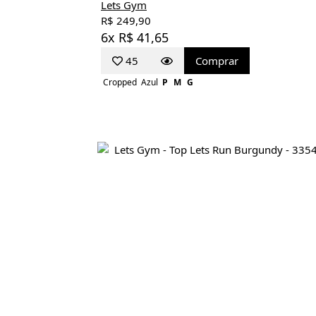
Lets Gym
R$ 249,90
6x R$ 41,65
45
Comprar
Cropped
Azul
P
M
G