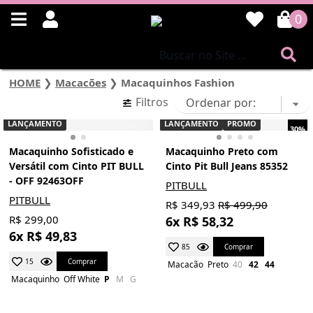
0
HOME
❯
Macacões
❯
Macaquinhos Fashion
Filtros
LANÇAMENTO
LANÇAMENTO
PROMO
30%
Macaquinho Sofisticado e
Macaquinho Preto com
Versátil com Cinto PIT BULL
Cinto Pit Bull Jeans 85352
- OFF 92463OFF
PITBULL
PITBULL
R$ 349,93
R$ 499,90
R$ 299,00
6x R$ 58,32
6x R$ 49,83
Comprar
85
Comprar
15
Macacão
Preto
40
42
44
Macaquinho
Off White
P
M
G