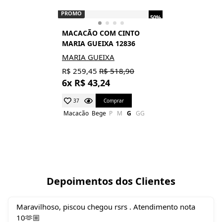
PROMO
50%
MACACÃO COM CINTO
MARIA GUEIXA 12836
MARIA GUEIXA
R$ 259,45
R$ 518,90
6x R$ 43,24
Comprar
37
Macacão
Bege
P
M
G
GG
Depoimentos dos Clientes
Maravilhoso, piscou chegou rsrs . Atendimento nota
10🫶🏼