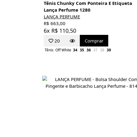
Tênis Chunky Com Ponteira E Etiqueta
Lança Perfume 1280
LANÇA PERFUME
R$ 663,00
6x R$ 110,50
20
Comprar
Tênis
Off White
34
35
36
37
38
39