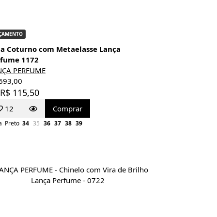
ÇAMENTO
a Coturno com Metaelasse Lança
rfume 1172
NÇA PERFUME
693,00
 R$ 115,50
12
Comprar
a
Preto
34
35
36
37
38
39