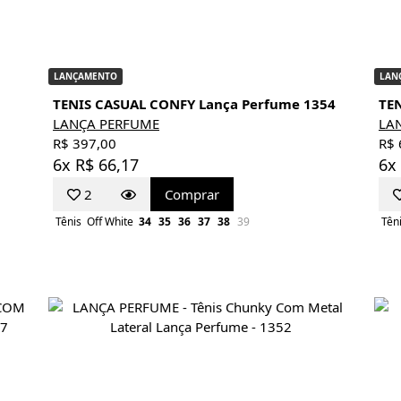
LANÇAMENTO
LAN
TENIS CASUAL CONFY Lança Perfume 1354
TE
LANÇA PERFUME
LA
R$ 397,00
R$ 
6x R$ 66,17
6x
2
Comprar
Tênis
Off White
34
35
36
37
38
39
Tên