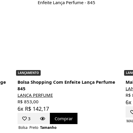
LANÇAMENTO
LAN
ege
Bolsa Shopping Com Enfeite Lança Perfume
Ma
845
LA
LANÇA PERFUME
R$ 
R$ 853,00
6x
6x R$ 142,17
3
Comprar
MA
Bolsa
Preto
Tamanho