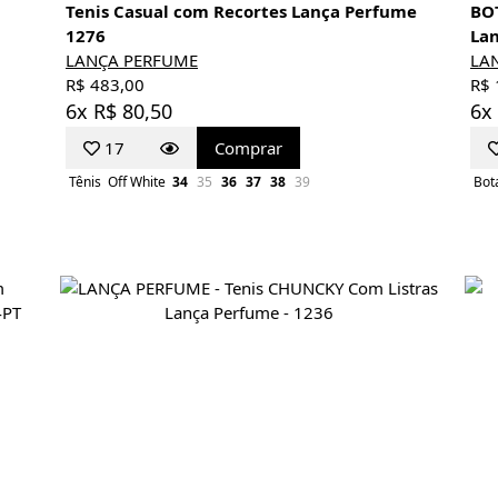
Tenis Casual com Recortes Lança Perfume
BO
1276
La
LANÇA PERFUME
LA
R$ 483,00
R$ 
6x R$ 80,50
6x
17
Comprar
Tênis
Off White
34
35
36
37
38
39
Bot