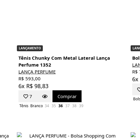
LANÇAMENTO
LAN
Tênis Chunky Com Metal Lateral Lança
Bol
Perfume 1352
LA
LANÇA PERFUME
R$ 
R$ 593,00
6x
6x R$ 98,83
7
Comprar
Bol
Tênis
Branco
34
35
36
37
38
39