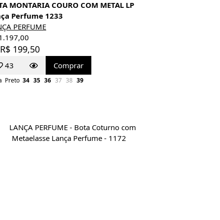
TA MONTARIA COURO COM METAL LP
nça Perfume 1233
NÇA PERFUME
1.197,00
 R$ 199,50
43
Comprar
a
Preto
34
35
36
37
38
39