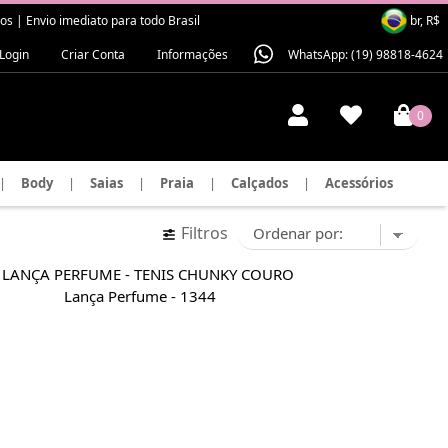
 | Envio imediato para todo Brasil
br, R$
Login
Criar Conta
Informações
WhatsApp: (19) 98818-4624
0
|
Body
|
Saias
|
Praia
|
Calçados
|
Acessórios
Filtros