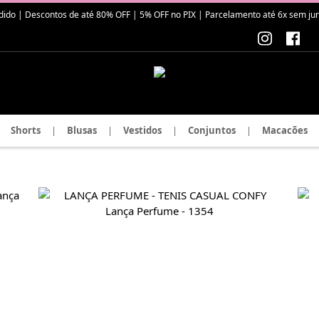
| Descontos de até 80% OFF | 5% OFF no PIX | Parcelamento até 6x sem juros
Shorts
|
Blusas
|
Vestidos
|
Conjuntos
|
Macacões