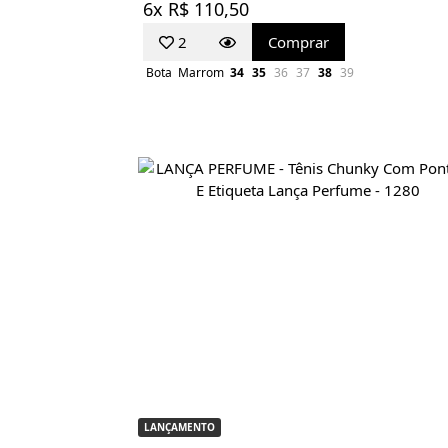
6x R$ 110,50
2
Comprar
Bota
Marrom
34
35
36
37
38
39
LANÇAMENTO