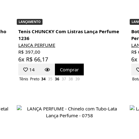
LANÇAMENTO
LAN
cho
Tenis CHUNCKY Com Listras Lança Perfume
Bot
1236
Pe
LANÇA PERFUME
LA
R$ 397,00
R$ 
6x R$ 66,17
6x
14
Comprar
Tênis
Preto
34
35
36
37
38
39
Bot