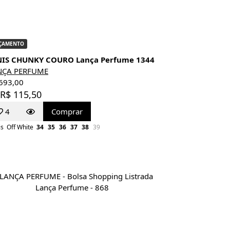
ÇAMENTO
NIS CHUNKY COURO Lança Perfume 1344
NÇA PERFUME
693,00
 R$ 115,50
4
Comprar
is
Off White
34
35
36
37
38
39