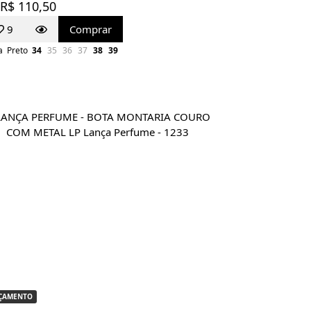
 R$ 110,50
9
Comprar
a
Preto
34
35
36
37
38
39
ÇAMENTO