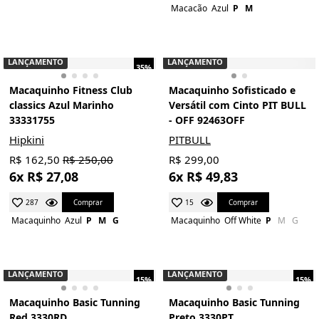
Macacão
Azul
P
M
LANÇAMENTO
LANÇAMENTO
35%
Macaquinho Fitness Club
Macaquinho Sofisticado e
classics Azul Marinho
Versátil com Cinto PIT BULL
33331755
- OFF 92463OFF
Hipkini
PITBULL
R$ 162,50
R$ 250,00
R$ 299,00
6x R$ 27,08
6x R$ 49,83
Comprar
Comprar
287
15
Macaquinho
Azul
P
M
G
Macaquinho
Off White
P
M
G
LANÇAMENTO
LANÇAMENTO
15%
15%
Macaquinho Basic Tunning
Macaquinho Basic Tunning
Red 3330RD
Preto 3330PT