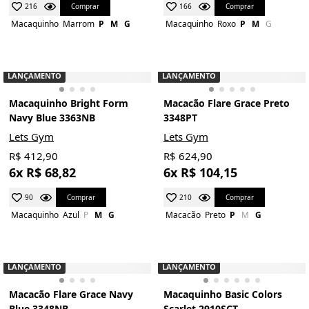
Comprar
Comprar
216
166
Macaquinho
Marrom
P
M
G
Macaquinho
Roxo
P
M
G
LANÇAMENTO
LANÇAMENTO
Macaquinho Bright Form
Macacão Flare Grace Preto
Navy Blue 3363NB
3348PT
Lets Gym
Lets Gym
R$ 412,90
R$ 624,90
6x R$ 68,82
6x R$ 104,15
Comprar
Comprar
90
210
Macaquinho
Azul
P
M
G
Macacão
Preto
P
M
G
LANÇAMENTO
LANÇAMENTO
Macacão Flare Grace Navy
Macaquinho Basic Colors
Blue 3348NB
Scarlet 2910SCT