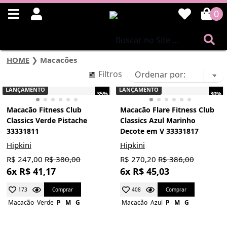
0
HOME
❯
Macacões
Filtros
LANÇAMENTO
LANÇAMENTO
35%
30%
Macacão Fitness Club
Macacão Flare Fitness Club
Classics Verde Pistache
Classics Azul Marinho
33331811
Decote em V 33331817
Hipkini
Hipkini
R$ 247,00
R$ 380,00
R$ 270,20
R$ 386,00
6x R$ 41,17
6x R$ 45,03
Comprar
Comprar
173
408
Macacão
Verde
P
M
G
Macacão
Azul
P
M
G