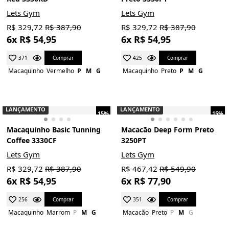
Lets Gym
Lets Gym
R$ 329,72
R$ 387,90
R$ 329,72
R$ 387,90
6x R$ 54,95
6x R$ 54,95
Comprar
Comprar
371
425
Macaquinho
Vermelho
P
M
G
Macaquinho
Preto
P
M
G
LANÇAMENTO
LANÇAMENTO
15%
15%
Macaquinho Basic Tunning
Macacão Deep Form Preto
Coffee 3330CF
3250PT
Lets Gym
Lets Gym
R$ 329,72
R$ 387,90
R$ 467,42
R$ 549,90
6x R$ 54,95
6x R$ 77,90
Comprar
Comprar
256
351
Macaquinho
Marrom
P
M
G
Macacão
Preto
P
M
G