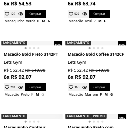
6x R$ 54,53
6x R$ 63,74
Comprar
Comprar
122
527
Macaquinho
Verde
P
M
G
Macacão
Azul
P
M
G
LANÇAMENTO
LANÇAMENTO
15%
15%
Macacão Bold Preto 3142PT
Macacão Bold Coffee 3142CF
Lets Gym
Lets Gym
R$ 552,42
R$ 649,90
R$ 552,42
R$ 649,90
6x R$ 92,07
6x R$ 92,07
Comprar
Comprar
291
360
Macacão
Preto
P
M
G
Macacão
Marrom
P
M
G
LANÇAMENTO
LANÇAMENTO
PROMO
30%
Macaquinho Contour
Macaquinho Preto com