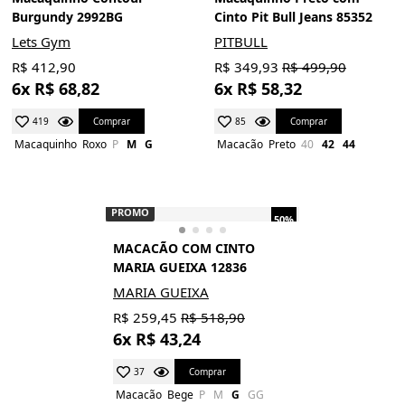
Burgundy 2992BG
Cinto Pit Bull Jeans 85352
Lets Gym
PITBULL
R$ 412,90
R$ 349,93
R$ 499,90
6x R$ 68,82
6x R$ 58,32
Comprar
Comprar
419
85
Macaquinho
Roxo
P
M
G
Macacão
Preto
40
42
44
PROMO
50%
MACACÃO COM CINTO
MARIA GUEIXA 12836
MARIA GUEIXA
R$ 259,45
R$ 518,90
6x R$ 43,24
Comprar
37
Macacão
Bege
P
M
G
GG