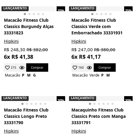
LANÇAMENTO
LANÇAMENTO
35%
35%
Macacão Fitness Club
Macacão Fitness Club
Classics Burgundy Alças
Classics Verde com
33331823
Emborrachado 33331931
Hipkini
Hipkini
R$ 248,30
R$ 382,00
R$ 247,00
R$ 380,00
6x R$ 41,38
6x R$ 41,17
Comprar
Comprar
215
160
Macacão
P
M
G
Macacão
Verde
P
M
LANÇAMENTO
LANÇAMENTO
30%
30%
Macacão Fitness Club
Macaquinho Fitness Club
Classics Longo Preto
Classics Preto com Manga
33331790
33331791
Hipkini
Hipkini