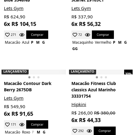
Lets Gym
Lets Gym
R$ 624,90
R$ 337,90
6x R$ 104,15
6x R$ 56,32
Comprar
Comprar
271
72
Macacão
Azul
P
M
G
Macaquinho
Vermelho
P
M
G
GG
LANÇAMENTO
LANÇAMENTO
30%
Macacão Contour Dark
Macacão Fitness Club
Berry 2675DB
classics Azul Marinho
33331754
Lets Gym
Hipkini
R$ 549,90
R$ 266,00
R$ 380,00
6x R$ 91,65
6x R$ 44,33
Comprar
171
Comprar
292
Macacão
Roxo
P
M
G