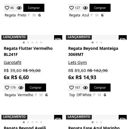
Comprar
Comprar
46
127
Regata
Preto
P
M
G
Regata
Azul
P
M
G
LANÇAMENTO
LANÇAMENTO
60%
45%
Regata Flutter Vermelho
Regata Beyond Manteiga
BL241F
3069MT
Garotafit
Lets Gym
R$ 39,60
R$ 99,00
R$ 89,60
R$ 162,90
6x R$ 6,60
6x R$ 14,93
Comprar
Comprar
179
167
Regata
Vermelho
P
M
G
Top
Off White
P
M
G
LANÇAMENTO
LANÇAMENTO
45%
45%
Regata Beyond Avelã
Regata Ease Azul Marinho