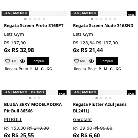
LANÇAMENTO
LANÇAMENTO
35%
Regata Screen Preto 3168PT
Regata Screen Nude 3168ND
Lets Gym
Lets Gym
R$ 197,90
R$ 128,64
R$ 197,90
6x R$ 32,98
6x R$ 21,44
Comprar
Comprar
331
681
Regata
Preto
P
M
G
GG
Regata
Bege
P
M
G
GG
LANÇAMENTO
PROMO
LANÇAMENTO
30%
60%
BLUSA SEXY MODELADORA
Regata Flutter Azul Jeans
Pit Bull 86566
BL241LJ
PITBULL
Garotafit
R$ 153,30
R$ 219,00
R$ 39,60
R$ 99,00
6x R$ 25,55
6x R$ 6,60