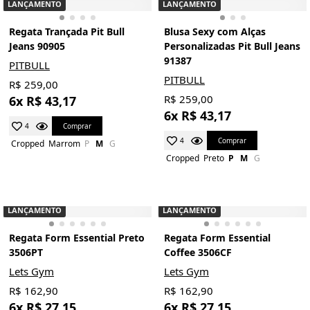
LANÇAMENTO
LANÇAMENTO
Regata Trançada Pit Bull
Blusa Sexy com Alças
Jeans 90905
Personalizadas Pit Bull Jeans
91387
PITBULL
PITBULL
R$ 259,00
R$ 259,00
6x R$ 43,17
6x R$ 43,17
Comprar
4
Comprar
4
Cropped
Marrom
P
M
G
Cropped
Preto
P
M
G
LANÇAMENTO
LANÇAMENTO
Regata Form Essential Preto
Regata Form Essential
3506PT
Coffee 3506CF
Lets Gym
Lets Gym
R$ 162,90
R$ 162,90
6x R$ 27,15
6x R$ 27,15