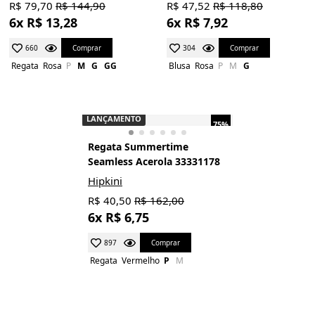
R$ 79,70
R$ 144,90
R$ 47,52
R$ 118,80
6x R$ 13,28
6x R$ 7,92
Comprar
Comprar
660
304
Regata
Rosa
P
M
G
GG
Blusa
Rosa
P
M
G
LANÇAMENTO
75%
Regata Summertime
Seamless Acerola 33331178
Hipkini
R$ 40,50
R$ 162,00
6x R$ 6,75
Comprar
897
Regata
Vermelho
P
M