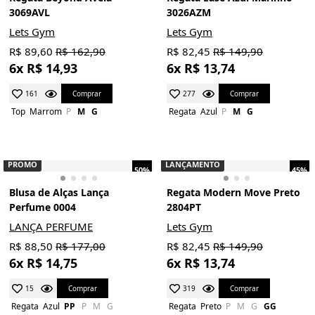
3069AVL
3026AZM
Lets Gym
Lets Gym
R$ 89,60
R$ 162,90
R$ 82,45
R$ 149,90
6x R$ 14,93
6x R$ 13,74
Comprar
Comprar
161
277
Top
Marrom
P
M
G
Regata
Azul
P
M
G
PROMO
LANÇAMENTO
50%
45%
Blusa de Alças Lança
Regata Modern Move Preto
Perfume 0004
2804PT
LANÇA PERFUME
Lets Gym
R$ 88,50
R$ 177,00
R$ 82,45
R$ 149,90
6x R$ 14,75
6x R$ 13,74
Comprar
Comprar
15
319
Regata
Azul
PP
P
M
G
Regata
Preto
P
M
G
GG