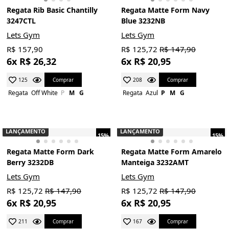
Regata Rib Basic Chantilly
Regata Matte Form Navy
3247CTL
Blue 3232NB
Lets Gym
Lets Gym
R$ 157,90
R$ 125,72
R$ 147,90
6x R$ 26,32
6x R$ 20,95
Comprar
Comprar
125
208
Regata
Off White
P
M
G
Regata
Azul
P
M
G
LANÇAMENTO
LANÇAMENTO
15%
15%
Regata Matte Form Dark
Regata Matte Form Amarelo
Berry 3232DB
Manteiga 3232AMT
Lets Gym
Lets Gym
R$ 125,72
R$ 147,90
R$ 125,72
R$ 147,90
6x R$ 20,95
6x R$ 20,95
Comprar
Comprar
211
167