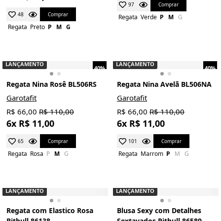
Comprar
97
Comprar
48
Regata
Verde
P
M
G
Regata
Preto
P
M
G
LANÇAMENTO
LANÇAMENTO
40%
40%
Regata Nina Rosê BL506RS
Regata Nina Avelã BL506NA
Garotafit
Garotafit
R$ 66,00
R$ 110,00
R$ 66,00
R$ 110,00
6x R$ 11,00
6x R$ 11,00
Comprar
Comprar
65
101
Regata
Rosa
P
M
G
Regata
Marrom
P
M
G
LANÇAMENTO
LANÇAMENTO
Regata com Elastico Rosa
Blusa Sexy com Detalhes
Pitbull 86138
Sextavados Pitbull 86589