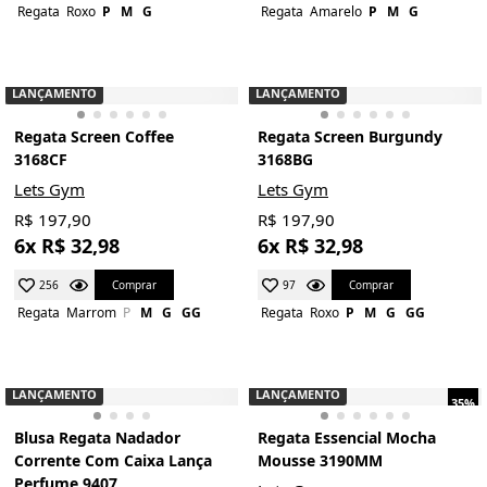
Regata
Roxo
P
M
G
Regata
Amarelo
P
M
G
LANÇAMENTO
LANÇAMENTO
Regata Screen Coffee
Regata Screen Burgundy
3168CF
3168BG
Lets Gym
Lets Gym
R$ 197,90
R$ 197,90
6x R$ 32,98
6x R$ 32,98
Comprar
Comprar
256
97
Regata
Marrom
P
M
G
GG
Regata
Roxo
P
M
G
GG
LANÇAMENTO
LANÇAMENTO
35%
Blusa Regata Nadador
Regata Essencial Mocha
Corrente Com Caixa Lança
Mousse 3190MM
Perfume 9407