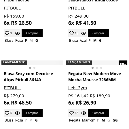
PITBULL
PITBULL
R$ 159,00
R$ 249,00
6x R$ 26,50
6x R$ 41,50
Comprar
Comprar
9
13
Blusa
Rosa
P
M
G
Blusa
Azul
P
M
G
LANÇAMENTO
LANÇAMENTO
15%
Blusa Sexy com Decote e
Regata New Modern Move
Alças Pitbull 86140
Mocha Mousse 3286MM
PITBULL
Lets Gym
R$ 279,00
R$ 161,42
R$ 189,90
6x R$ 46,50
6x R$ 26,90
Comprar
Comprar
6
63
Blusa
Rosa
P
M
G
Regata
Marrom
P
M
G
GG