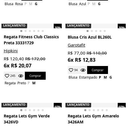
Blusa
Rosa
P
M
G
Blusa
Azul
P
M
G
LANÇAMENTO
LANÇAMENTO
30%
30%
Regata Fitness Club Classics
Blusa Cris Azul BL260L
Preta 33331729
Garotafit
Hipkini
R$ 77,00
R$ 110,00
R$ 120,40
R$ 172,00
6x R$ 12,83
6x R$ 20,07
Comprar
94
Comprar
245
Blusa
Estampado
P
M
G
Regata
Preto
P
M
LANÇAMENTO
LANÇAMENTO
60%
60%
Regata Lets Gym Verde
Regata Lets Gym Amarelo
3426VD
3426AM