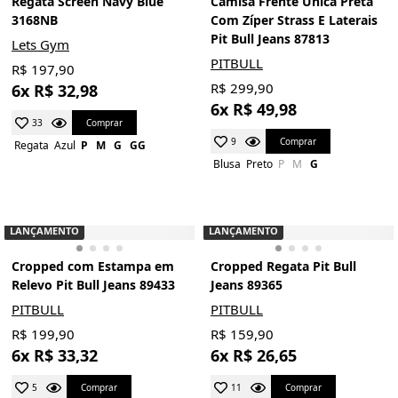
Regata Screen Navy Blue
Camisa Frente Única Preta
3168NB
Com Zíper Strass E Laterais
Pit Bull Jeans 87813
Lets Gym
PITBULL
R$ 197,90
R$ 299,90
6x R$ 32,98
6x R$ 49,98
Comprar
33
Comprar
9
Regata
Azul
P
M
G
GG
Blusa
Preto
P
M
G
LANÇAMENTO
LANÇAMENTO
Cropped com Estampa em
Cropped Regata Pit Bull
Relevo Pit Bull Jeans 89433
Jeans 89365
PITBULL
PITBULL
R$ 199,90
R$ 159,90
6x R$ 33,32
6x R$ 26,65
Comprar
Comprar
5
11