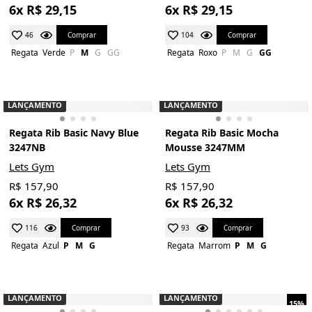
6x R$ 29,15
6x R$ 29,15
Comprar
Comprar
46
104
Regata
Verde
P
M
G
GG
Regata
Roxo
P
M
G
GG
LANÇAMENTO
LANÇAMENTO
Regata Rib Basic Navy Blue
Regata Rib Basic Mocha
3247NB
Mousse 3247MM
Lets Gym
Lets Gym
R$ 157,90
R$ 157,90
6x R$ 26,32
6x R$ 26,32
Comprar
Comprar
116
93
Regata
Azul
P
M
G
Regata
Marrom
P
M
G
LANÇAMENTO
LANÇAMENTO
15%