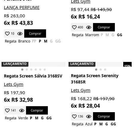
Lets Gym
LANÇA PERFUME
R$ 97,44
R$ 149,90
R$ 263,00
6x R$ 16,24
6x R$ 43,83
Comprar
400
Comprar
10
Regata
Marrom
P
M
G
GG
Regata
Branco
PP
P
M
G
GG
LANÇAMENTO
LANÇAMENTO
15%
Regata Screen Serenity
Regata Screen Sálvia 3168SV
3168SR
Lets Gym
Lets Gym
R$ 197,90
R$ 168,22
R$ 197,90
6x R$ 32,98
6x R$ 28,04
Comprar
141
Comprar
136
Regata
Verde
P
M
G
GG
Regata
Azul
P
M
G
GG