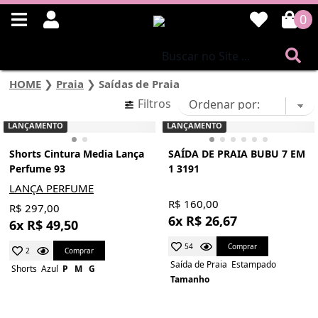
0
HOME
❯
Praia
❯
Saídas de Praia
Filtros
LANÇAMENTO
LANÇAMENTO
Shorts Cintura Media Lança
SAÍDA DE PRAIA BUBU 7 EM
Perfume 93
1 3191
LANÇA PERFUME
R$ 160,00
R$ 297,00
6x R$ 26,67
6x R$ 49,50
Comprar
54
Comprar
2
Saída de Praia
Estampado
Shorts
Azul
P
M
G
Tamanho