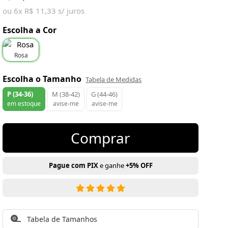
ou 6x R$ 11,33 s/ juros
Escolha a Cor
Rosa
Escolha o Tamanho
Tabela de Medidas
P (34-36)
M (38-42)
G (44-46)
em estoque
avise-me
avise-me
Comprar
Pague com PIX
e ganhe
+5% OFF
Tabela de Tamanhos