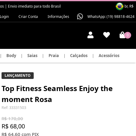
 | Envio imediato para todo Brasil
br, R$
Login
Criar Conta
Informações
WhatsApp: (19) 98818-4624
0
|
Body
|
Saias
|
Praia
|
Calçados
|
Acessórios
LANÇAMENTO
Top Fitness Seamless Enjoy the
moment Rosa
Ref: 33331503
R$ 170,00
R$ 68,00
R$ 64,60 com PIX