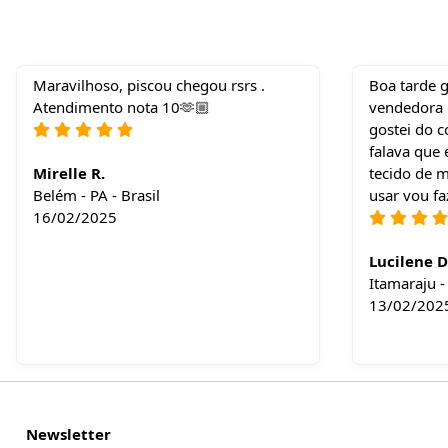
Maravilhoso, piscou chegou rsrs .
Boa tarde 
Atendimento nota 10🫶🏼
vendedora n
gostei do 
falava que 
Mirelle R.
tecido de m
Belém - PA - Brasil
usar vou f
16/02/2025
Lucilene D
Itamaraju -
13/02/202
Newsletter