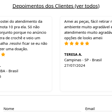
Depoimentos dos Clientes (ver todos)
gostei do atendimento da
Amei as peças, fácil retirar n
ota 10 pra ela. Só não
ambiente muito agradável 
conjunto porque no anúncio
atendimento muito agradáv
era de crochê e veio um
opções de looks ameii
alha .resolvi ficar se eu não
azer uma doação.
TERESA A.
Campinas - SP - Brasil
.
27/07/2024
 BA - Brasil
5
Nome
Email