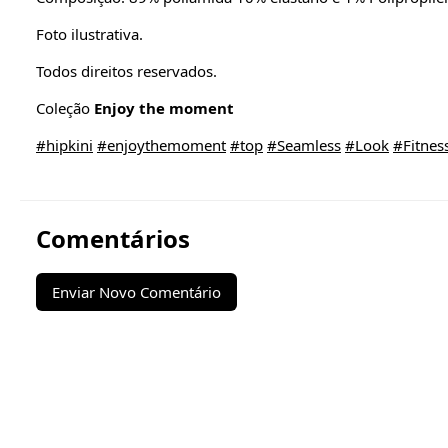
Foto ilustrativa.
Todos direitos reservados.
Coleção
Enjoy the moment
#hipkini
#enjoythemoment
#top
#Seamless
#Look
#Fitnes
Comentários
Enviar Novo Comentário