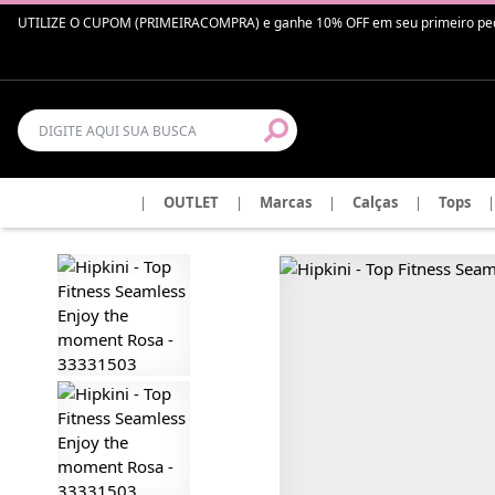
UTILIZE O CUPOM (PRIMEIRACOMPRA) e ganhe 10% OFF em seu primeiro pedido 
|
OUTLET
|
Marcas
|
Calças
|
Tops
|