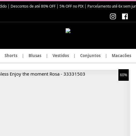
| Descontos de até 80% OFF | 5% OFF no PIX | Parcelamento até 6x sem juros
Shorts
|
Blusas
|
Vestidos
|
Conjuntos
|
Macacões
60%