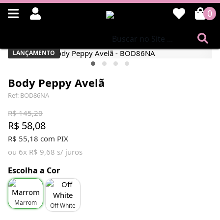
0
LANÇAMENTO
Body Peppy Avelã
Ref: BOD86NA
R$ 145,20
R$ 58,08
R$ 55,18 com PIX
ou 6x R$ 9,68 s/ juros
Escolha a Cor
Marrom
Off White