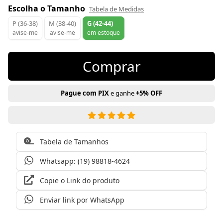
Escolha o Tamanho
Tabela de Medidas
P (36-38)
M (38-40)
G (42-44)
avise-me
avise-me
em estoque
Comprar
Pague com PIX
e ganhe
+5% OFF
Tabela de Tamanhos
Whatsapp: (19) 98818-4624
Copie o Link do produto
Enviar link por WhatsApp