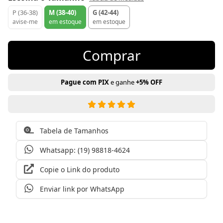
P (36-38)
M (38-40)
G (42-44)
avise-me
em estoque
em estoque
Comprar
Pague com PIX
e ganhe
+5% OFF
Tabela de Tamanhos
Whatsapp: (19) 98818-4624
Copie o Link do produto
Enviar link por WhatsApp