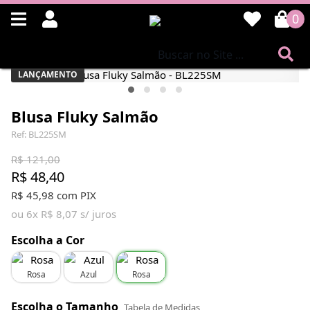
0
LANÇAMENTO
Blusa Fluky Salmão
Ref: BL225SM
R$ 121,00
R$ 48,40
R$ 45,98 com PIX
ou 6x R$ 8,07 s/ juros
Escolha a Cor
Rosa
Azul
Rosa
Escolha o Tamanho
Tabela de Medidas